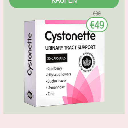
€98
€49