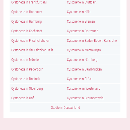
Cystonette in Frankfurt aM
Cystonette in Stuttgart
Cystonette in Hannover
Cystonette in Köln
Cystonette in Hamburg
Cystonette in Bremen
Cystonette in Kochstedt
Cystonette in Dortmund
Cystonette in Friedrichshafen
Cystonette in Baden-Baden, Karlsruhe
Cystonette in der Leipziger Halle
Cystonette in Memmingen
Cystonette in Münster
Cystonette in Nürnberg
Cystonette in Paderborn
Cystonette in Saarbrücken
Cystonette in Rostock
Cystonette in Erfurt
Cystonette in Oldenburg
Cystonette im Westerland
Cystonette in Hof
Cystonette in Braunschweig
Städte in Deutschland