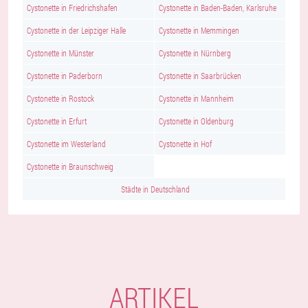
Cystonette in Friedrichshafen
Cystonette in Baden-Baden, Karlsruhe
Cystonette in der Leipziger Halle
Cystonette in Memmingen
Cystonette in Münster
Cystonette in Nürnberg
Cystonette in Paderborn
Cystonette in Saarbrücken
Cystonette in Rostock
Cystonette in Mannheim
Cystonette in Erfurt
Cystonette in Oldenburg
Cystonette im Westerland
Cystonette in Hof
Cystonette in Braunschweig
Städte in Deutschland
ARTIKEL