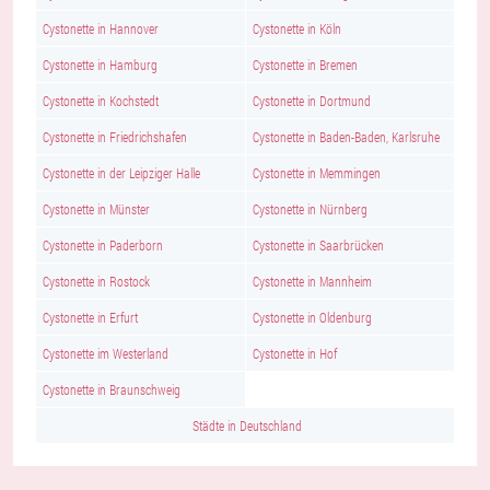
Cystonette in Hannover
Cystonette in Köln
Cystonette in Hamburg
Cystonette in Bremen
Cystonette in Kochstedt
Cystonette in Dortmund
Cystonette in Friedrichshafen
Cystonette in Baden-Baden, Karlsruhe
Cystonette in der Leipziger Halle
Cystonette in Memmingen
Cystonette in Münster
Cystonette in Nürnberg
Cystonette in Paderborn
Cystonette in Saarbrücken
Cystonette in Rostock
Cystonette in Mannheim
Cystonette in Erfurt
Cystonette in Oldenburg
Cystonette im Westerland
Cystonette in Hof
Cystonette in Braunschweig
Städte in Deutschland