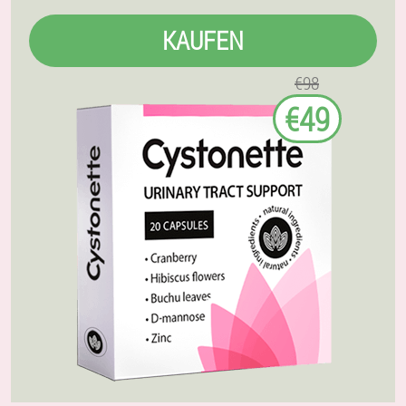
KAUFEN
€98
€49