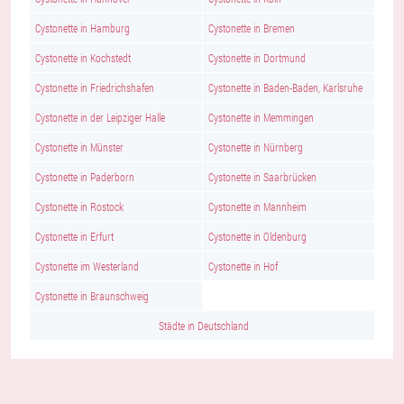
Cystonette in Hamburg
Cystonette in Bremen
Cystonette in Kochstedt
Cystonette in Dortmund
Cystonette in Friedrichshafen
Cystonette in Baden-Baden, Karlsruhe
Cystonette in der Leipziger Halle
Cystonette in Memmingen
Cystonette in Münster
Cystonette in Nürnberg
Cystonette in Paderborn
Cystonette in Saarbrücken
Cystonette in Rostock
Cystonette in Mannheim
Cystonette in Erfurt
Cystonette in Oldenburg
Cystonette im Westerland
Cystonette in Hof
Cystonette in Braunschweig
Städte in Deutschland