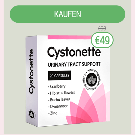
KAUFEN
€98
€49