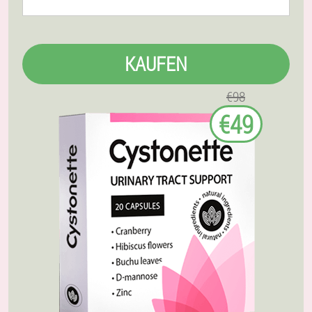
KAUFEN
€98
€49