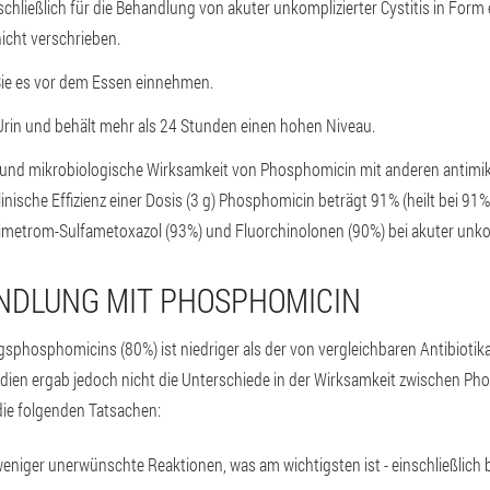
ließlich für die Behandlung von akuter unkomplizierter Cystitis in Form e
nicht verschrieben.
 Sie es vor dem Essen einnehmen.
Urin und behält mehr als 24 Stunden einen hohen Niveau.
 und mikrobiologische Wirksamkeit von Phosphomicin mit anderen antimikr
linische Effizienz einer Dosis (3 g) Phosphomicin beträgt 91% (heilt bei 91% 
Trimetrom-Sulfametoxazol (93%) und Fluorchinolonen (90%) bei akuter unkom
NDLUNG MIT PHOSPHOMICIN
sphosphomicins (80%) ist niedriger als der von vergleichbaren Antibiotik
dien ergab jedoch nicht die Unterschiede in der Wirksamkeit zwischen Ph
die folgenden Tatsachen:
eniger unerwünschte Reaktionen, was am wichtigsten ist - einschließlich