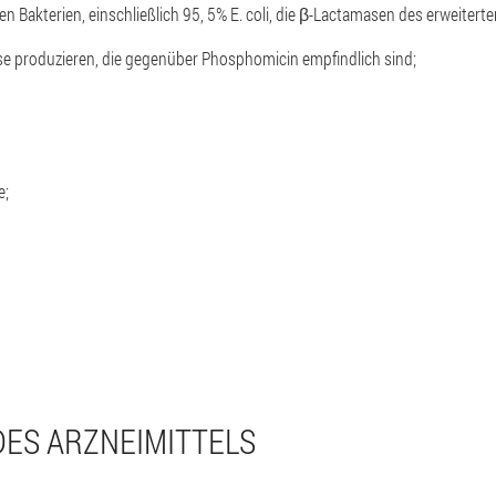
n Bakterien, einschließlich 95, 5% E. coli, die β-Lactamasen des erweiter
se produzieren, die gegenüber Phosphomicin empfindlich sind;
ae;
DES ARZNEIMITTELS