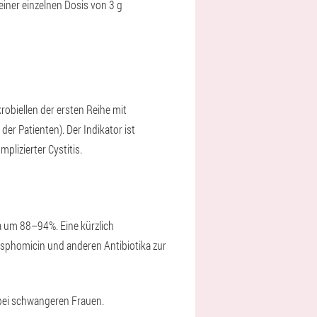
iner einzelnen Dosis von 3 g
obiellen der ersten Reihe mit
der Patienten). Der Indikator ist
plizierter Cystitis.
a um 88–94%. Eine kürzlich
osphomicin und anderen Antibiotika zur
 bei schwangeren Frauen.