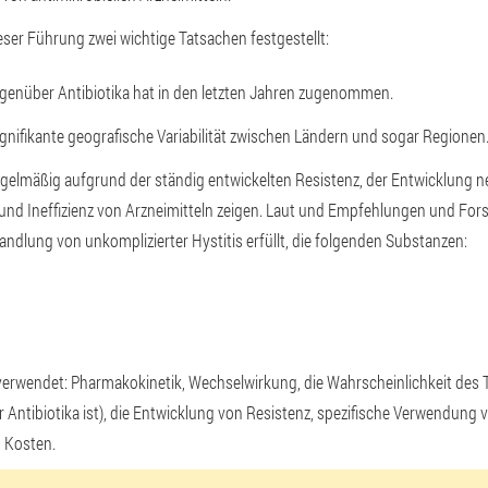
ieser Führung zwei wichtige Tatsachen festgestellt:
egenüber Antibiotika hat in den letzten Jahren zugenommen.
signifikante geografische Variabilität zwischen Ländern und sogar Regione
gelmäßig aufgrund der ständig entwickelten Resistenz, der Entwicklung 
 und Ineffizienz von Arzneimitteln zeigen. Laut und Empfehlungen und Fo
dlung von unkomplizierter Hystitis erfüllt, die folgenden Substanzen:
erwendet: Pharmakokinetik, Wechselwirkung, die Wahrscheinlichkeit des Tr
Antibiotika ist), die Entwicklung von Resistenz, spezifische Verwendung
, Kosten.