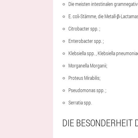
Die meisten intestinalen gramnegative
E. coli-Stämme, die Metall-β-Lactama
Citrobacter spp. ;
Enterobacter spp. ;
Klebsiella spp. , Klebsiella pneumoni
Morganella Morganii;
Proteus Mirabilis;
Pseudomonas spp. ;
Serratia spp.
DIE BESONDERHEIT 