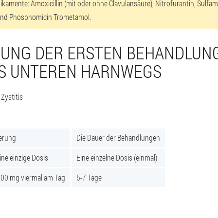
kamente: Amoxicillin (mit oder ohne Clavulansäure), Nitrofurantin, Sulfam
n und Phosphomicin Trometamol.
RUNG DER ERSTEN BEHANDLUN
ES UNTEREN HARNWEGS
 Zystitis
erung
Die Dauer der Behandlungen
ine einzige Dosis
Eine einzelne Dosis (einmal)
00 mg viermal am Tag
5-7 Tage