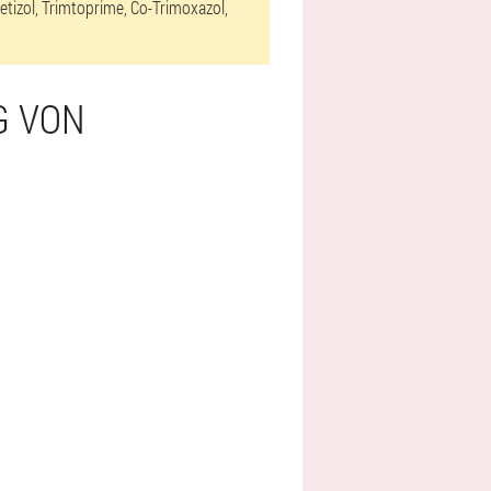
etizol, Trimtoprime, Co-Trimoxazol,
G VON