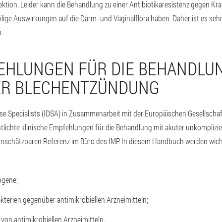
ektion. Leider kann die Behandlung zu einer Antibiotikaresistenz gegen Kr
ge Auswirkungen auf die Darm- und Vaginalflora haben. Daher ist es sehr w
.
EHLUNGEN FÜR DIE BEHANDLU
ER BLECHENTZÜNDUNG
ase Specialists (IDSA) in Zusammenarbeit mit der Europäischen Gesellschaf
tlichte klinische Empfehlungen für die Behandlung mit akuter unkomplizier
nschätzbaren Referenz im Büro des IMP. In diesem Handbuch werden wicht
ogene;
terien gegenüber antimikrobiellen Arzneimitteln;
von antimikrobiellen Arzneimitteln.