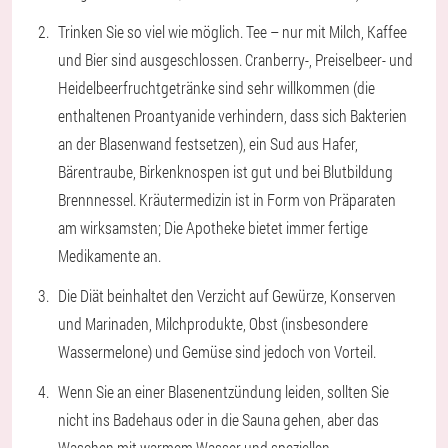
Trinken Sie so viel wie möglich. Tee – nur mit Milch, Kaffee
und Bier sind ausgeschlossen. Cranberry-, Preiselbeer- und
Heidelbeerfruchtgetränke sind sehr willkommen (die
enthaltenen Proantyanide verhindern, dass sich Bakterien
an der Blasenwand festsetzen), ein Sud aus Hafer,
Bärentraube, Birkenknospen ist gut und bei Blutbildung
Brennnessel. Kräutermedizin ist in Form von Präparaten
am wirksamsten; Die Apotheke bietet immer fertige
Medikamente an.
Die Diät beinhaltet den Verzicht auf Gewürze, Konserven
und Marinaden, Milchprodukte, Obst (insbesondere
Wassermelone) und Gemüse sind jedoch von Vorteil.
Wenn Sie an einer Blasenentzündung leiden, sollten Sie
nicht ins Badehaus oder in die Sauna gehen, aber das
Waschen mit warmem Wasser und speziellen