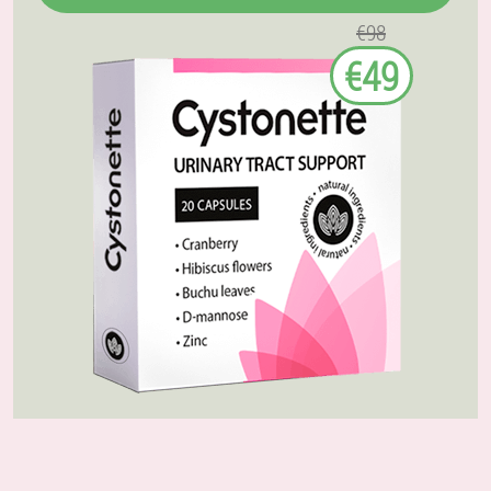
€98
€49