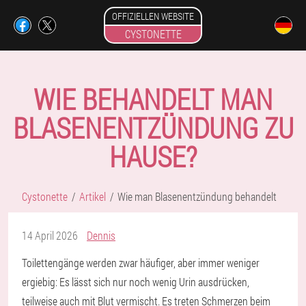
OFFIZIELLEN WEBSITE
CYSTONETTE
WIE BEHANDELT MAN
BLASENENTZÜNDUNG ZU
HAUSE?
Cystonette
Artikel
Wie man Blasenentzündung behandelt
14 April 2026
Dennis
Toilettengänge werden zwar häufiger, aber immer weniger
ergiebig: Es lässt sich nur noch wenig Urin ausdrücken,
teilweise auch mit Blut vermischt. Es treten Schmerzen beim