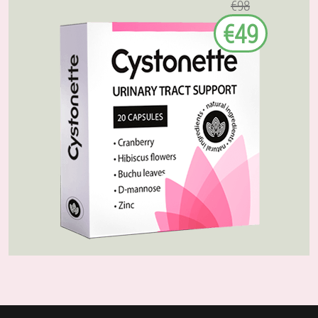
€98
€49