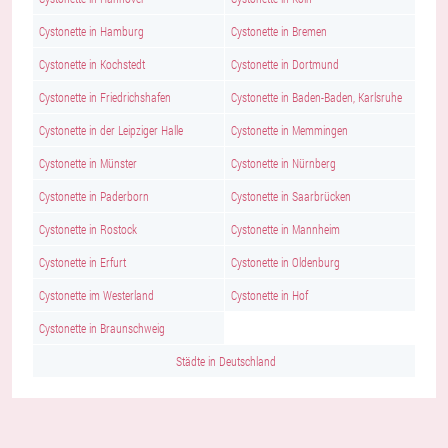
Cystonette in Hamburg
Cystonette in Bremen
Cystonette in Kochstedt
Cystonette in Dortmund
Cystonette in Friedrichshafen
Cystonette in Baden-Baden, Karlsruhe
Cystonette in der Leipziger Halle
Cystonette in Memmingen
Cystonette in Münster
Cystonette in Nürnberg
Cystonette in Paderborn
Cystonette in Saarbrücken
Cystonette in Rostock
Cystonette in Mannheim
Cystonette in Erfurt
Cystonette in Oldenburg
Cystonette im Westerland
Cystonette in Hof
Cystonette in Braunschweig
Städte in Deutschland