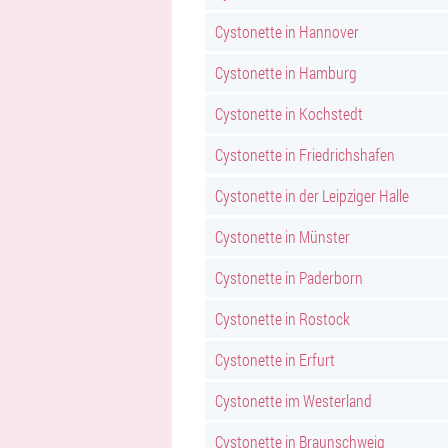
Cystonette in Hannover
Cystonette in Hamburg
Cystonette in Kochstedt
Cystonette in Friedrichshafen
Cystonette in der Leipziger Halle
Cystonette in Münster
Cystonette in Paderborn
Cystonette in Rostock
Cystonette in Erfurt
Cystonette im Westerland
Cystonette in Braunschweig