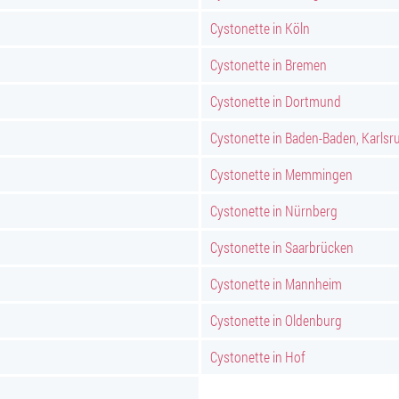
Cystonette in Köln
Cystonette in Bremen
Cystonette in Dortmund
Cystonette in Baden-Baden, Karlsr
Cystonette in Memmingen
Cystonette in Nürnberg
Cystonette in Saarbrücken
Cystonette in Mannheim
Cystonette in Oldenburg
Cystonette in Hof