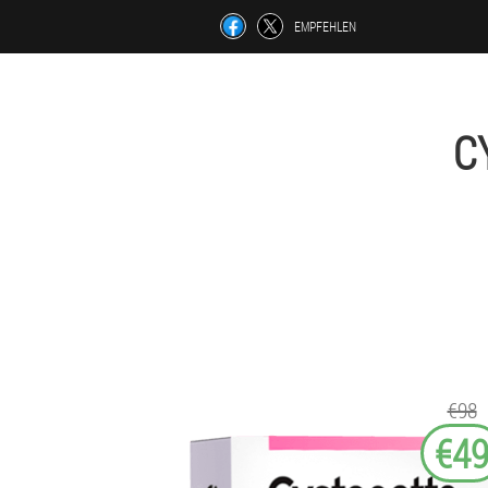
EMPFEHLEN
C
€98
€4