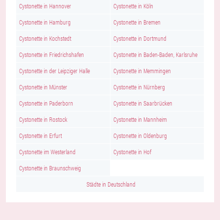
Cystonette in Hannover
Cystonette in Köln
Cystonette in Hamburg
Cystonette in Bremen
Cystonette in Kochstedt
Cystonette in Dortmund
Cystonette in Friedrichshafen
Cystonette in Baden-Baden, Karlsruhe
Cystonette in der Leipziger Halle
Cystonette in Memmingen
Cystonette in Münster
Cystonette in Nürnberg
Cystonette in Paderborn
Cystonette in Saarbrücken
Cystonette in Rostock
Cystonette in Mannheim
Cystonette in Erfurt
Cystonette in Oldenburg
Cystonette im Westerland
Cystonette in Hof
Cystonette in Braunschweig
Städte in Deutschland