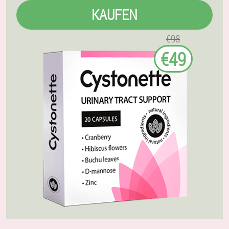
KAUFEN
€98
€49