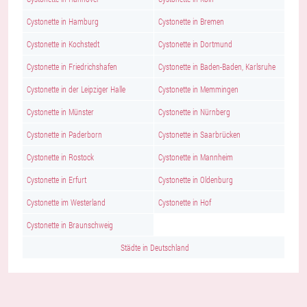
Cystonette in Hamburg
Cystonette in Bremen
Cystonette in Kochstedt
Cystonette in Dortmund
Cystonette in Friedrichshafen
Cystonette in Baden-Baden, Karlsruhe
Cystonette in der Leipziger Halle
Cystonette in Memmingen
Cystonette in Münster
Cystonette in Nürnberg
Cystonette in Paderborn
Cystonette in Saarbrücken
Cystonette in Rostock
Cystonette in Mannheim
Cystonette in Erfurt
Cystonette in Oldenburg
Cystonette im Westerland
Cystonette in Hof
Cystonette in Braunschweig
Städte in Deutschland