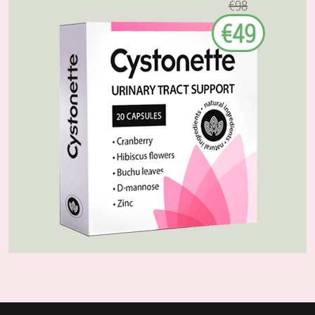
€98
€49