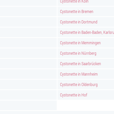
Cystonette in Köln
Cystonette in Bremen
Cystonette in Dortmund
Cystonette in Baden-Baden, Karlsr
Cystonette in Memmingen
Cystonette in Nürnberg
Cystonette in Saarbrücken
Cystonette in Mannheim
Cystonette in Oldenburg
Cystonette in Hof