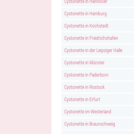
Cystonette in Hannover
Cystonette in Hamburg
Cystonette in Kochstedt
Cystonette in Friedrichshafen
Cystonette in der Leipziger Halle
Cystonette in Münster
Cystonette in Paderborn
Cystonette in Rostock
Cystonette in Erfurt
Cystonette im Westerland
Cystonette in Braunschweig