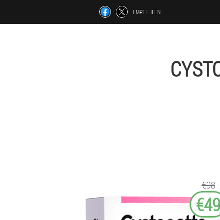
EMPFEHLEN
CYST
€98
€4