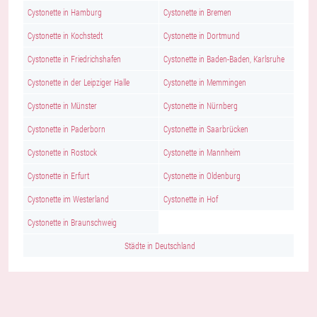
Cystonette in Hamburg
Cystonette in Bremen
Cystonette in Kochstedt
Cystonette in Dortmund
Cystonette in Friedrichshafen
Cystonette in Baden-Baden, Karlsruhe
Cystonette in der Leipziger Halle
Cystonette in Memmingen
Cystonette in Münster
Cystonette in Nürnberg
Cystonette in Paderborn
Cystonette in Saarbrücken
Cystonette in Rostock
Cystonette in Mannheim
Cystonette in Erfurt
Cystonette in Oldenburg
Cystonette im Westerland
Cystonette in Hof
Cystonette in Braunschweig
Städte in Deutschland