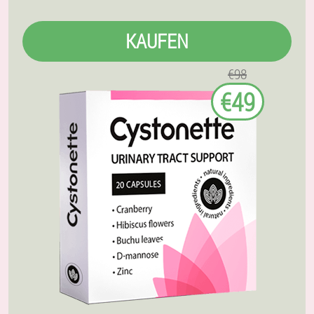
KAUFEN
€98
€49