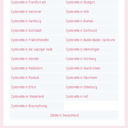
Cystonette in Frankfurt aM
Cystonette in Stuttgart
Cystonette in Hannover
Cystonette in Köln
Cystonette in Hamburg
Cystonette in Bremen
Cystonette in Kochstedt
Cystonette in Dortmund
Cystonette in Friedrichshafen
Cystonette in Baden-Baden, Karlsruhe
Cystonette in der Leipziger Halle
Cystonette in Memmingen
Cystonette in Münster
Cystonette in Nürnberg
Cystonette in Paderborn
Cystonette in Saarbrücken
Cystonette in Rostock
Cystonette in Mannheim
Cystonette in Erfurt
Cystonette in Oldenburg
Cystonette im Westerland
Cystonette in Hof
Cystonette in Braunschweig
Städte in Deutschland