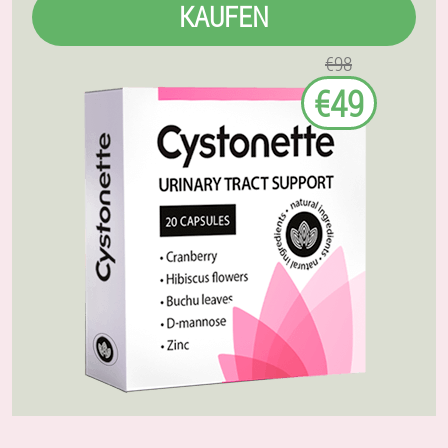
KAUFEN
€98
€49