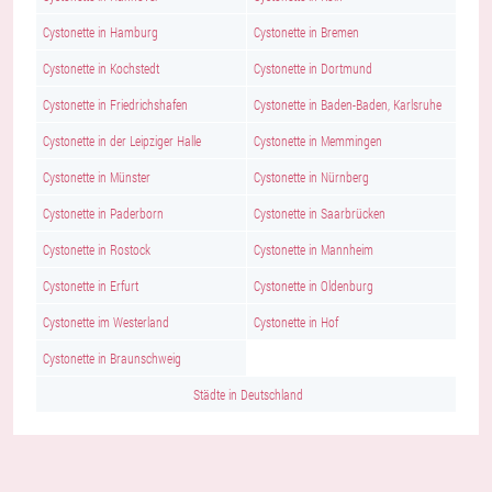
Cystonette in Hamburg
Cystonette in Bremen
Cystonette in Kochstedt
Cystonette in Dortmund
Cystonette in Friedrichshafen
Cystonette in Baden-Baden, Karlsruhe
Cystonette in der Leipziger Halle
Cystonette in Memmingen
Cystonette in Münster
Cystonette in Nürnberg
Cystonette in Paderborn
Cystonette in Saarbrücken
Cystonette in Rostock
Cystonette in Mannheim
Cystonette in Erfurt
Cystonette in Oldenburg
Cystonette im Westerland
Cystonette in Hof
Cystonette in Braunschweig
Städte in Deutschland