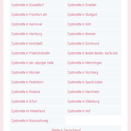
Cystonette in Düsseldorf
Cystonette in Dresden
Cystonette in Frankfurt aM
Cystonette in Stuttgart
Cystonette in Hannover
Cystonette in Köln
Cystonette in Hamburg
Cystonette in Bremen
Cystonette in Kochstedt
Cystonette in Dortmund
Cystonette in Friedrichshafen
Cystonette in Baden-Baden, Karlsruhe
Cystonette in der Leipziger Halle
Cystonette in Memmingen
Cystonette in Münster
Cystonette in Nürnberg
Cystonette in Paderborn
Cystonette in Saarbrücken
Cystonette in Rostock
Cystonette in Mannheim
Cystonette in Erfurt
Cystonette in Oldenburg
Cystonette im Westerland
Cystonette in Hof
Cystonette in Braunschweig
Städte in Deutschland