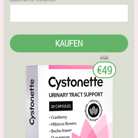
KAUFEN
€98
€49