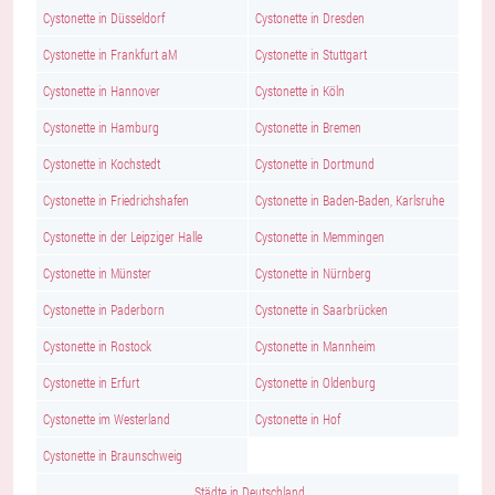
Cystonette in Düsseldorf
Cystonette in Dresden
Cystonette in Frankfurt aM
Cystonette in Stuttgart
Cystonette in Hannover
Cystonette in Köln
Cystonette in Hamburg
Cystonette in Bremen
Cystonette in Kochstedt
Cystonette in Dortmund
Cystonette in Friedrichshafen
Cystonette in Baden-Baden, Karlsruhe
Cystonette in der Leipziger Halle
Cystonette in Memmingen
Cystonette in Münster
Cystonette in Nürnberg
Cystonette in Paderborn
Cystonette in Saarbrücken
Cystonette in Rostock
Cystonette in Mannheim
Cystonette in Erfurt
Cystonette in Oldenburg
Cystonette im Westerland
Cystonette in Hof
Cystonette in Braunschweig
Städte in Deutschland