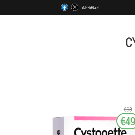
EMPFEHLEN
C
€98
€4