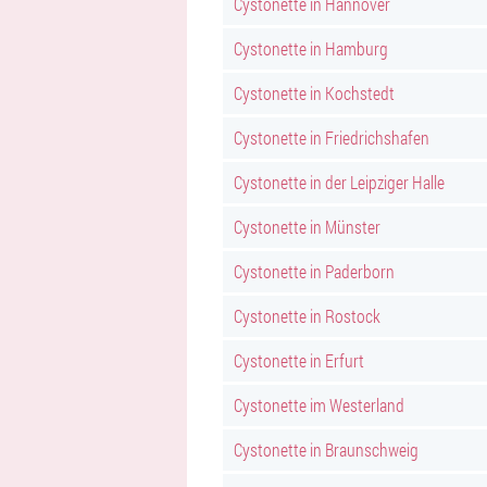
Cystonette in Hannover
Cystonette in Hamburg
Cystonette in Kochstedt
Cystonette in Friedrichshafen
Cystonette in der Leipziger Halle
Cystonette in Münster
Cystonette in Paderborn
Cystonette in Rostock
Cystonette in Erfurt
Cystonette im Westerland
Cystonette in Braunschweig