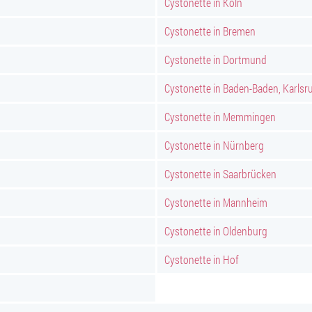
Cystonette in Köln
Cystonette in Bremen
Cystonette in Dortmund
Cystonette in Baden-Baden, Karlsr
Cystonette in Memmingen
Cystonette in Nürnberg
Cystonette in Saarbrücken
Cystonette in Mannheim
Cystonette in Oldenburg
Cystonette in Hof