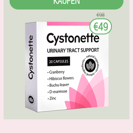
KAUFEN
€98
€49