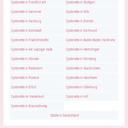
Cystonette in Frankfurt aM
Cystonette in Stuttgart
Cystonette in Hannover
Cystonette in Köln
Cystonette in Hamburg
Cystonette in Bremen
Cystonette in Kochstedt
Cystonette in Dortmund
Cystonette in Friedrichshafen
Cystonette in Baden-Baden, Karlsruhe
Cystonette in der Leipziger Halle
Cystonette in Memmingen
Cystonette in Münster
Cystonette in Nürnberg
Cystonette in Paderborn
Cystonette in Saarbrücken
Cystonette in Rostock
Cystonette in Mannheim
Cystonette in Erfurt
Cystonette in Oldenburg
Cystonette im Westerland
Cystonette in Hof
Cystonette in Braunschweig
Städte in Deutschland