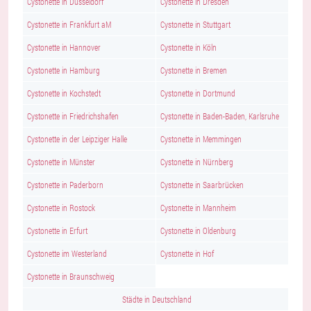
Cystonette in Düsseldorf
Cystonette in Dresden
Cystonette in Frankfurt aM
Cystonette in Stuttgart
Cystonette in Hannover
Cystonette in Köln
Cystonette in Hamburg
Cystonette in Bremen
Cystonette in Kochstedt
Cystonette in Dortmund
Cystonette in Friedrichshafen
Cystonette in Baden-Baden, Karlsruhe
Cystonette in der Leipziger Halle
Cystonette in Memmingen
Cystonette in Münster
Cystonette in Nürnberg
Cystonette in Paderborn
Cystonette in Saarbrücken
Cystonette in Rostock
Cystonette in Mannheim
Cystonette in Erfurt
Cystonette in Oldenburg
Cystonette im Westerland
Cystonette in Hof
Cystonette in Braunschweig
Städte in Deutschland