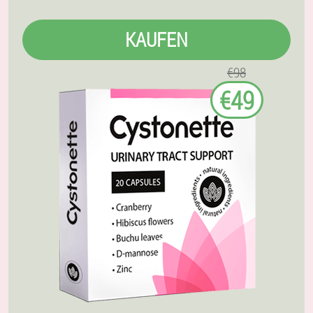
KAUFEN
€98
€49