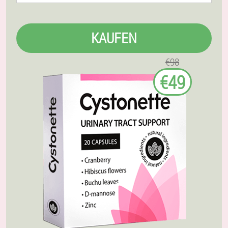
KAUFEN
€98
€49