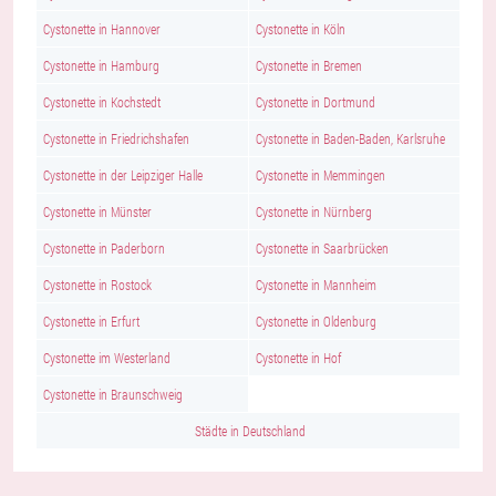
Cystonette in Hannover
Cystonette in Köln
Cystonette in Hamburg
Cystonette in Bremen
Cystonette in Kochstedt
Cystonette in Dortmund
Cystonette in Friedrichshafen
Cystonette in Baden-Baden, Karlsruhe
Cystonette in der Leipziger Halle
Cystonette in Memmingen
Cystonette in Münster
Cystonette in Nürnberg
Cystonette in Paderborn
Cystonette in Saarbrücken
Cystonette in Rostock
Cystonette in Mannheim
Cystonette in Erfurt
Cystonette in Oldenburg
Cystonette im Westerland
Cystonette in Hof
Cystonette in Braunschweig
Städte in Deutschland