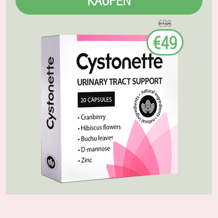
KAUFEN
€98
€49