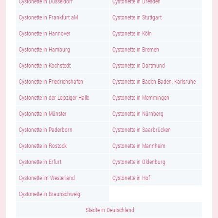
Cystonette in Düsseldorf
Cystonette in Dresden
Cystonette in Frankfurt aM
Cystonette in Stuttgart
Cystonette in Hannover
Cystonette in Köln
Cystonette in Hamburg
Cystonette in Bremen
Cystonette in Kochstedt
Cystonette in Dortmund
Cystonette in Friedrichshafen
Cystonette in Baden-Baden, Karlsruhe
Cystonette in der Leipziger Halle
Cystonette in Memmingen
Cystonette in Münster
Cystonette in Nürnberg
Cystonette in Paderborn
Cystonette in Saarbrücken
Cystonette in Rostock
Cystonette in Mannheim
Cystonette in Erfurt
Cystonette in Oldenburg
Cystonette im Westerland
Cystonette in Hof
Cystonette in Braunschweig
Städte in Deutschland