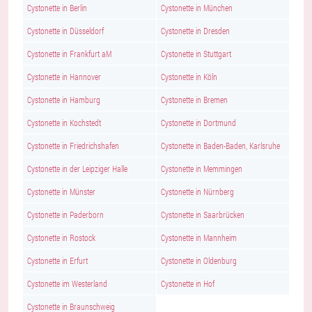
Cystonette in Berlin
Cystonette in München
Cystonette in Düsseldorf
Cystonette in Dresden
Cystonette in Frankfurt aM
Cystonette in Stuttgart
Cystonette in Hannover
Cystonette in Köln
Cystonette in Hamburg
Cystonette in Bremen
Cystonette in Kochstedt
Cystonette in Dortmund
Cystonette in Friedrichshafen
Cystonette in Baden-Baden, Karlsruhe
Cystonette in der Leipziger Halle
Cystonette in Memmingen
Cystonette in Münster
Cystonette in Nürnberg
Cystonette in Paderborn
Cystonette in Saarbrücken
Cystonette in Rostock
Cystonette in Mannheim
Cystonette in Erfurt
Cystonette in Oldenburg
Cystonette im Westerland
Cystonette in Hof
Cystonette in Braunschweig