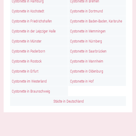
Cystonette in Hamburg
Cystonette in Bremen
Cystonette in Kochstedt
Cystonette in Dortmund
Cystonette in Friedrichshafen
Cystonette in Baden-Baden, Karlsruhe
Cystonette in der Leipziger Halle
Cystonette in Memmingen
Cystonette in Münster
Cystonette in Nürnberg
Cystonette in Paderborn
Cystonette in Saarbrücken
Cystonette in Rostock
Cystonette in Mannheim
Cystonette in Erfurt
Cystonette in Oldenburg
Cystonette im Westerland
Cystonette in Hof
Cystonette in Braunschweig
Städte in Deutschland