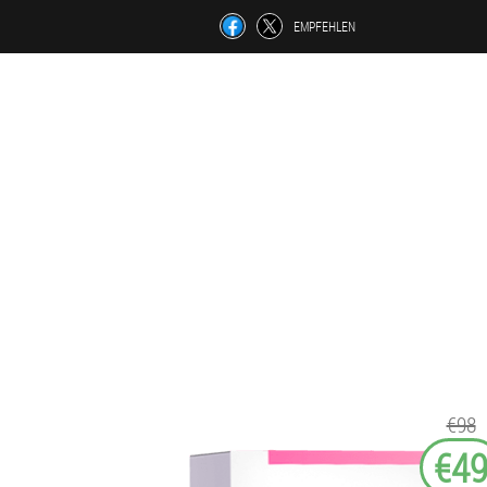
EMPFEHLEN
€98
€4