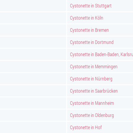
Cystonette in Stuttgart
Cystonette in Köln
Cystonette in Bremen
Cystonette in Dortmund
Cystonette in Baden-Baden, Karlsr
Cystonette in Memmingen
Cystonette in Nürnberg
Cystonette in Saarbrücken
Cystonette in Mannheim
Cystonette in Oldenburg
Cystonette in Hof