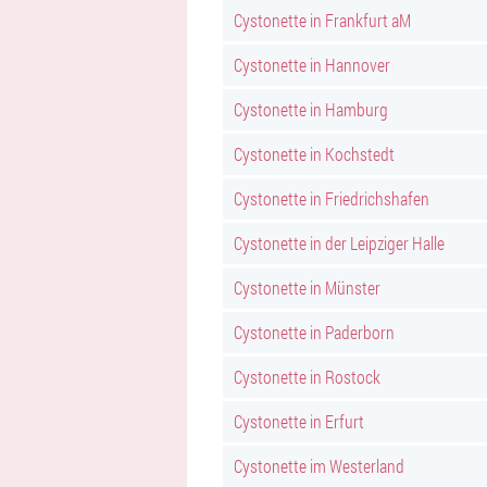
Cystonette in Frankfurt aM
Cystonette in Hannover
Cystonette in Hamburg
Cystonette in Kochstedt
Cystonette in Friedrichshafen
Cystonette in der Leipziger Halle
Cystonette in Münster
Cystonette in Paderborn
Cystonette in Rostock
Cystonette in Erfurt
Cystonette im Westerland